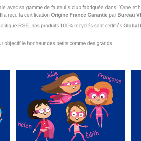
le avec sa gamme de fauteuils club fabriquée dans l’Orne et h
I
a reçu la certification
Origine France Garantie
par
Bureau V
e politique RSE, nos produits 100% recyclés sont certifiés
Global
r objectif le bonheur des petits comme des grands :